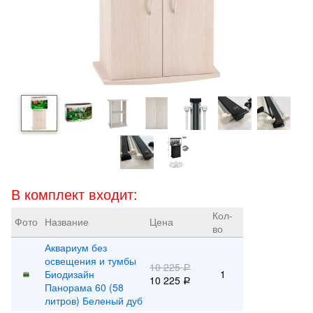
В комплект входит:
Кол-
Фото
Название
Цена
во
Аквариум без
освещения и тумбы
10 225
Р
Биодизайн
1
10 225
Р
Панорама 60 (58
литров) Беленый дуб