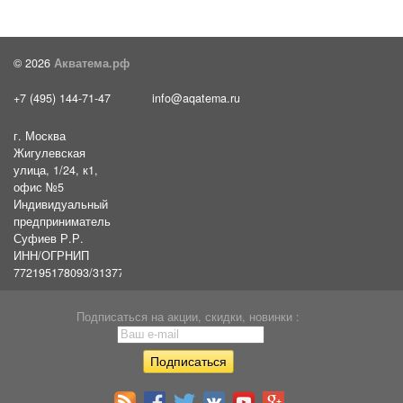
© 2026
Акватема.рф
+7 (495) 144-71-47
info@aqatema.ru
г. Москва
Жигулевская
улица, 1/24, к1,
офис №5
Индивидуальный
предприниматель
Суфиев Р.Р.
ИНН/ОГРНИП
772195178093/31377461610054
Подписаться на акции, скидки, новинки :