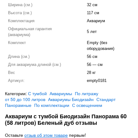
Ширина (см.)
32 см
Высота (см.)
117 см
Комплектация
Аквариум
Официальная гарантия
5 лет
(аквариума)
Комплект
Empty (без
оборудования)
Длина (см.)
56 см
Для аквариума длиной (см.)
56 — см
Вес
28 кг
Артикул:
empty0181
Категории:
С тумбой
Аквариумы
По литражу
от 50 до 100 литров
Аквариумы Биодизайн
Стандарт
Панорамные
По комплектации
С освещением
Аквариум с тумбой Биодизайн Панорама 60
(58 литров) Беленый дуб отзывы
Оставьте
отзыв об этом товаре
первым!