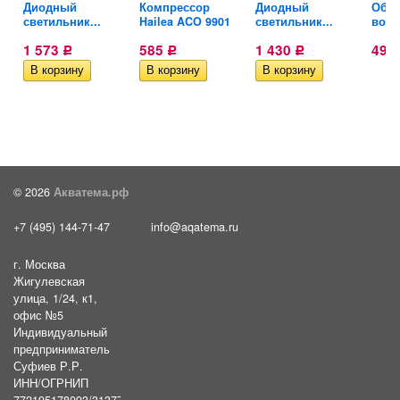
5
Диодный
Компрессор
Диодный
Обра
светильник...
Hailea ACO 9901
светильник...
возд
1 573
585
1 430
49
Р
Р
Р
© 2026
Акватема.рф
+7 (495) 144-71-47
info@aqatema.ru
г. Москва
Жигулевская
улица, 1/24, к1,
офис №5
Индивидуальный
предприниматель
Суфиев Р.Р.
ИНН/ОГРНИП