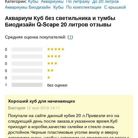
Категории:
Кубы
Аквариумы
По литражу
до 20 литров
Аквариумы Биодизайн
Кубы
По комплектации
С крышкой
Аквариум Куб без светильника и тумбы
Биодизайн Q-Scape 20 литров отзывы
Средняя оценка покупателей: (
1
)
0
0
0
0
0
1
без оценки
Хороший куб для начинающих
Виктория
12 мая 2019 14:11
Покупали на сайте данный кубик 20 л.Привезли его на
следующий день после заказа,в указанное время.Куб
приходит в коробке,качество склейки и стекло очень
достойное.Черные пластиковые уголки внизу и вверху
аквариума очень удобны,аквариум не прилипнет от влаги к