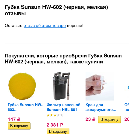
Губка Sunsun HW-602 (черная, мелкая)
отзывы
Оставьте
отзыв об этом товаре
первым!
Покупатели, которые приобрели Губка Sunsun
HW-602 (черная, мелкая), также купили
Губка Sunsun HW-
Фильтр навесной
Кран для
Обра
603...
Sunsun HBL-801
аквариумного...
возд
147
23
26
Р
Р
2 381
Р