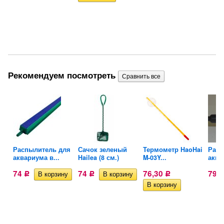
Рекомендуем посмотреть
W-
Распылитель для
Сачок зеленый
Термометр HaoHai
Расп
аквариума в...
Hailea (8 см.)
M-03Y...
аква
74
74
76,30
79
Р
Р
Р