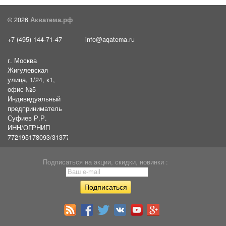
© 2026
Акватема.рф
+7 (495) 144-71-47
info@aqatema.ru
г. Москва
Жигулевская
улица, 1/24, к1,
офис №5
Индивидуальный
предприниматель
Суфиев Р.Р.
ИНН/ОГРНИП
772195178093/31377461610054
Подписаться на акции, скидки, новинки :