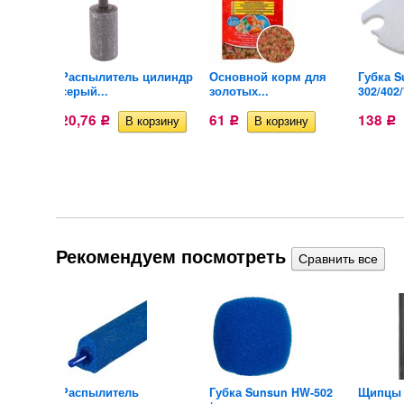
для
Распылитель цилиндр
Основной корм для
Губка S
серый...
золотых...
302/402/
20,76
61
138
Р
Р
Р
Рекомендуем посмотреть
Распылитель
Губка Sunsun HW-502
Щипцы 