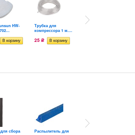
unsun HW-
Трубка для
Разделитель потока
702...
компрессора 1 м....
с...
25
169
Р
Р
для сбора
Распылитель для
Губка Sunsun HW-603...