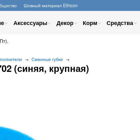
бщество
Шовный материал Ethicon
ие
Аксессуары
Декор
Корм
Средства
Пт).
полнители
Сменные губки
→
→
02 (синяя, крупная)