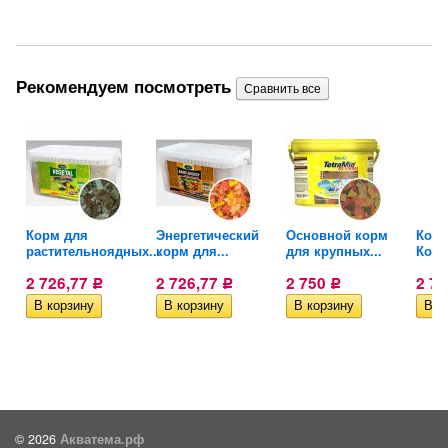
Рекомендуем посмотреть
Корм для
Энергетический
Основной корм
Корм
растительноядных...
корм для...
для крупных...
Кои..
2 726,77
2 726,77
2 750
2 7
Р
Р
Р
© 2026
Акватема.рф