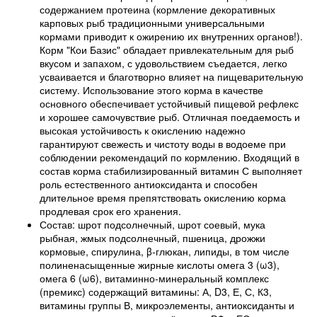
содержанием протеина (кормление декоративных
карповых рыб традиционными универсальными
кормами приводит к ожирению их внутренних органов!).
Корм "Кои Базис" обладает привлекательным для рыб
вкусом и запахом, с удовольствием съедается, легко
усваивается и благотворно влияет на пищеварительную
систему. Использование этого корма в качестве
основного обеспечивает устойчивый пищевой рефлекс
и хорошее самочувствие рыб. Отличная поедаемость и
высокая устойчивость к окислению надежно
гарантируют свежесть и чистоту воды в водоеме при
соблюдении рекомендаций по кормлению. Входящий в
состав корма стабилизированный витамин С выполняет
роль естественного антиоксиданта и способен
длительное время препятствовать окислению корма
продлевая срок его хранения.
Состав: шрот подсолнечный, шрот соевый, мука
рыбная, жмых подсолнечный, пшеница, дрожжи
кормовые, спирулина, β-глюкан, липиды, в том числе
полиненасыщенные жирные кислоты омега 3 (ω3),
омега 6 (ω6), витаминно-минеральный комплекс
(премикс) содержащий витамины: А, D
3
, Е, С, К
3
,
витамины группы В, микроэлементы, антиоксиданты и