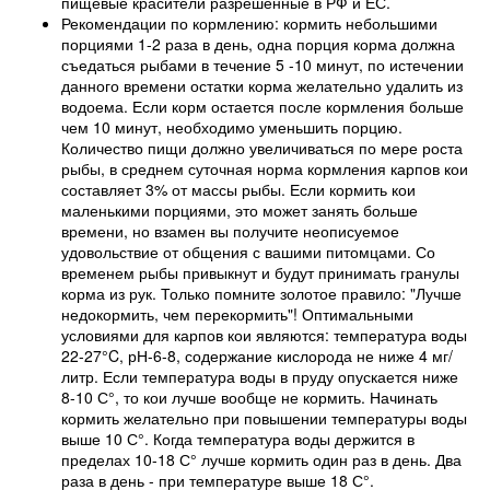
пищевые красители разрешённые в РФ и ЕС.
Рекомендации по кормлению: кормить небольшими
порциями 1-2 раза в день, одна порция корма должна
съедаться рыбами в течение 5 -10 минут, по истечении
данного времени остатки корма желательно удалить из
водоема. Если корм остается после кормления больше
чем 10 минут, необходимо уменьшить порцию.
Количество пищи должно увеличиваться по мере роста
рыбы, в среднем суточная норма кормления карпов кои
составляет 3% от массы рыбы. Если кормить кои
маленькими порциями, это может занять больше
времени, но взамен вы получите неописуемое
удовольствие от общения с вашими питомцами. Со
временем рыбы привыкнут и будут принимать гранулы
корма из рук. Только помните золотое правило: "Лучше
недокормить, чем перекормить"! Оптимальными
условиями для карпов кои являются: температура воды
22-27°C, рН-6-8, содержание кислорода не ниже 4 мг/
литр. Если температура воды в пруду опускается ниже
8-10 С°, то кои лучше вообще не кормить. Начинать
кормить желательно при повышении температуры воды
выше 10 С°. Когда температура воды держится в
пределах 10-18 С° лучше кормить один раз в день. Два
раза в день - при температуре выше 18 С°.