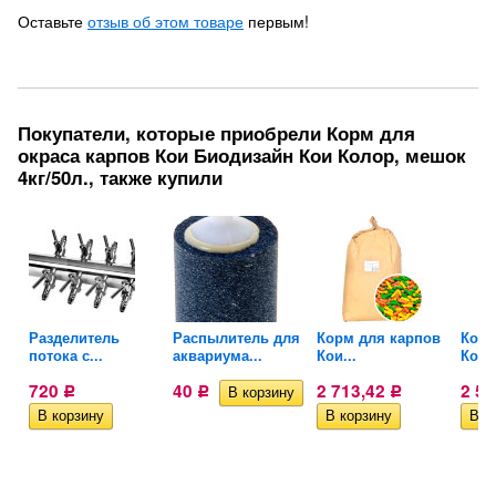
Оставьте
отзыв об этом товаре
первым!
Покупатели, которые приобрели Корм для
окраса карпов Кои Биодизайн Кои Колор, мешок
4кг/50л., также купили
-
Разделитель
Распылитель для
Корм для карпов
Корм
потока с...
аквариума...
Кои...
Кои..
720
40
2 713,42
2 5
Р
Р
Р