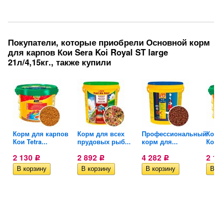
Покупатели, которые приобрели Основной корм
для карпов Кои Sera Koi Royal ST large
21л/4,15кг., также купили
ьный
Корм для карпов
Корм для всех
Профессиональный
Корм
Кои Tetra...
прудовых рыб...
корм для...
Кои T
2 130
2 892
4 282
2 1
Р
Р
Р