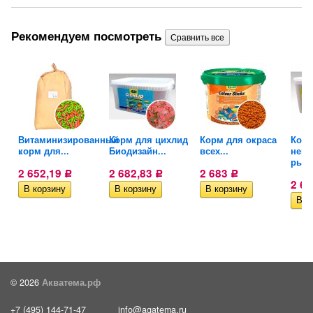
Рекомендуем посмотреть
Витаминизированный
Корм для цихлид
Корм для окраса
Корм
ых...
корм для...
Биодизайн...
всех...
непр
рыб.
2 652,19
2 682,83
2 683
Р
Р
Р
2 6
© 2026
Акватема.рф
+7 (495) 144-71-47
info@aqatema.ru