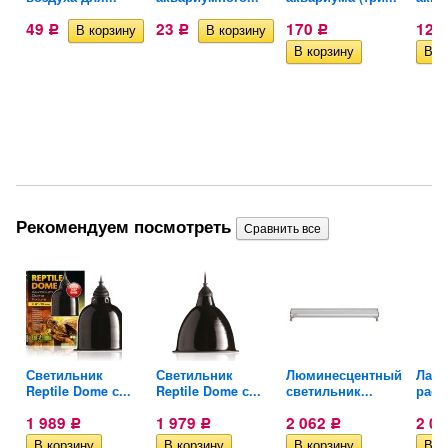
49
23
170
123
Р
Р
Р
Рекомендуем посмотреть
Светильник
Светильник
Люминесцентный
Ламп
.
Reptile Dome с...
Reptile Dome с...
светильник...
расте
1 989
1 979
2 062
2 0
Р
Р
Р