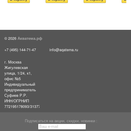
© 2026
Акватема.рф
+7 (495) 144-71-47
info@aqatema.ru
г. Москва
Жигулевская
улица, 1/24, к1,
офис №5
Индивидуальный
предприниматель
Суфиев Р.Р.
ИНН/ОГРНИП
772195178093/31377461610054
Подписаться на акции, скидки, новинки :