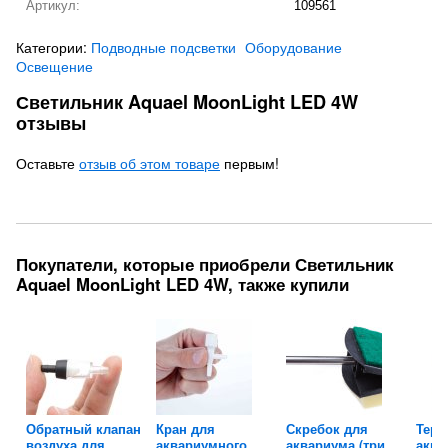
Артикул:
109561
Категории:
Подводные подсветки
Оборудование
Освещение
Светильник Aquael MoonLight LED 4W
отзывы
Оставьте
отзыв об этом товаре
первым!
Покупатели, которые приобрели Светильник
Aquael MoonLight LED 4W, также купили
Обратный клапан
Кран для
Скребок для
Терм
воздуха для...
аквариумного...
аквариума (три...
аква