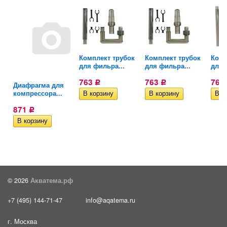
п
Комплект трубок
Комплект трубок
Комп
для фильра...
для фильра...
для 
763
763
763
Р
Р
Диафрагма для
компрессора...
871
Р
© 2026
Акватема.рф
+7 (495) 144-71-47
info@aqatema.ru
г. Москва