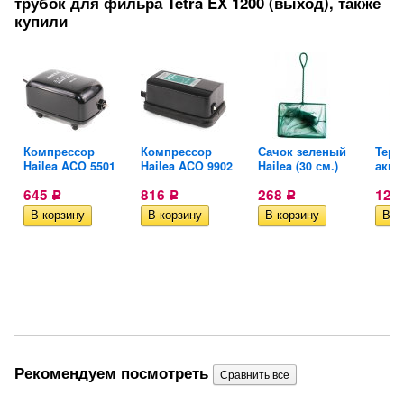
трубок для фильра Tetra EX 1200 (выход), также
купили
Компрессор
Компрессор
Сачок зеленый
Терм
Х
Hailea ACO 5501
Hailea ACO 9902
Hailea (30 см.)
аква
645
816
268
123
Р
Р
Р
Рекомендуем посмотреть