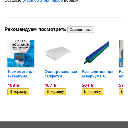
Оставьте
отзыв об этом товаре
первым!
Рекомендуем посмотреть
Термометр для
Фильтровальные
Распылитель для
Расп
аквариума...
салфетки...
аквариума в...
аква
409
407
504
590
Р
Р
Р