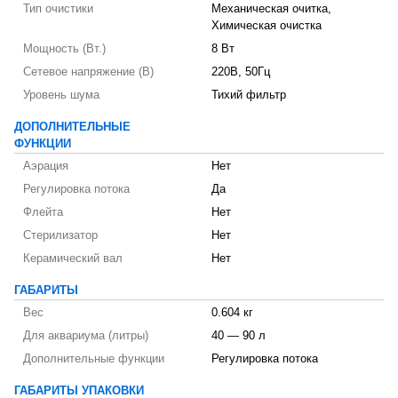
Тип очистики
Механическая очитка,
Химическая очистка
Мощность (Вт.)
8 Вт
Сетевое напряжение (В)
220В, 50Гц
Уровень шума
Тихий фильтр
ДОПОЛНИТЕЛЬНЫЕ
ФУНКЦИИ
Аэрация
Нет
Регулировка потока
Да
Флейта
Нет
Стерилизатор
Нет
Керамический вал
Нет
ГАБАРИТЫ
Вес
0.604 кг
Для аквариума (литры)
40 — 90 л
Дополнительные функции
Регулировка потока
ГАБАРИТЫ УПАКОВКИ