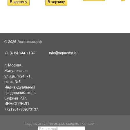
© 2026
Акватема.рф
+7 (495) 144-71-47
info@aqatema.ru
г. Москва
Жигулевская
улица, 1/24, к1,
офис №5
Индивидуальный
предприниматель
Суфиев Р.Р.
ИНН/ОГРНИП
772195178093/31377461610054
Подписаться на акции, скидки, новинки :