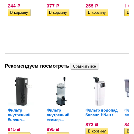
244
377
255
1 0
Р
Р
Р
Рекомендуем посмотреть
Фильтр
Фильтр
Фильтр водопад
Филь
внутренний
внутренний
Sunsun HN-011
водо
Sunsun...
скимер...
873
848
Р
915
895
Р
Р