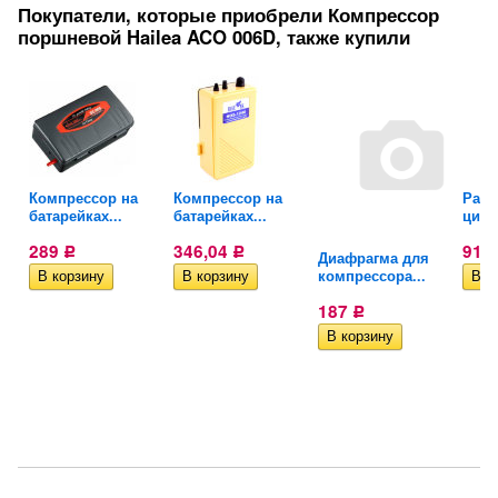
Покупатели, которые приобрели Компрессор
поршневой Hailea ACO 006D, также купили
Компрессор на
Компрессор на
Расп
Х
батарейках...
батарейках...
цили
289
346,04
910
Р
Р
Диафрагма для
компрессора...
187
Р