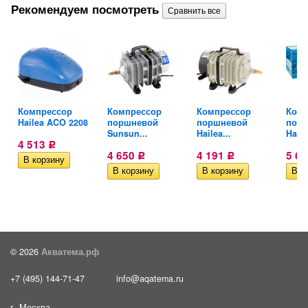
Рекомендуем посмотреть
Компрессор
Компрессор
Компрессор
Комп
.
Hailea ACO 2208
поршневой
поршневой
пор
Sunsun...
Hailea...
Haile
4 513
Р
4 650
4 191
5 6
Р
Р
© 2026
Акватема.рф
+7 (495) 144-71-47
info@aqatema.ru
г. Москва