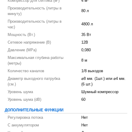
Компрессор для септика (м³)
4 м³
Производительность (литры в
80 л
минуту)
Производительность (литры в
4800 л
час)
Мощность (Вт.)
35 Вт
Сетевое напряжение (В)
12В
Давление (MPa)
0,080
Максимальная глубина работы
8 м
(метры)
Количество каналов
1/8 выходов
Диаметр выходного патрубка
⌀8 мм. (1шт.) или ⌀4 мм.
(см.)
(6 шт.)
Уровень шума
Шумный компрессор
Уровень шума (dB)
60
ДОПОЛНИТЕЛЬНЫЕ ФУНКЦИИ
Регулировка потока
Нет
С аккумулятором
Нет