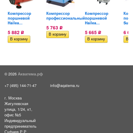
Компрессор
Компрессор
Компрессор
Комп
поршневой
профессиональный...
поршневой
пор
Hailea...
Hailea...
Suns
5 763
Р
5 882
5 665
6 6
Р
Р
© 2026
Акватема.рф
+7 (495) 144-71-47
info@aqatema.ru
г. Москва
Жигулевская
улица, 1/24, к1,
офис №5
Индивидуальный
предприниматель
Суфиев Р.Р.