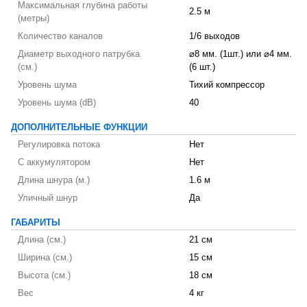
Максимальная глубина работы
2.5 м
(метры)
Количество каналов
1/6 выходов
Диаметр выходного патрубка
⌀8 мм. (1шт.) или ⌀4 мм.
(см.)
(6 шт.)
Уровень шума
Тихий компрессор
Уровень шума (dB)
40
ДОПОЛНИТЕЛЬНЫЕ ФУНКЦИИ
Регулировка потока
Нет
С аккумулятором
Нет
Длина шнура (м.)
1.6 м
Уличный шнур
Да
ГАБАРИТЫ
Длина (см.)
21 см
Ширина (см.)
15 см
Высота (см.)
18 см
Вес
4 кг