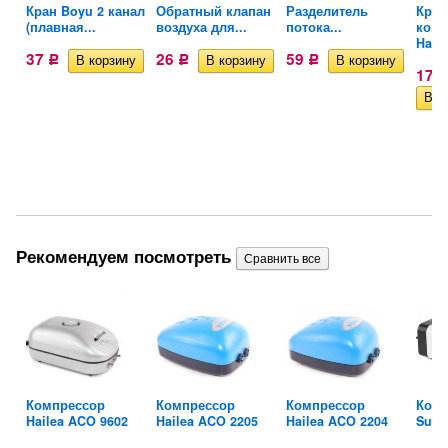
Кран Boyu 2 канал
Обратный клапан
Разделитель
Кран
(плавная...
воздуха для...
потока...
комп
HaoHa
37
26
59
Р
Р
Р
17,
Рекомендуем посмотреть
me
Компрессор
Компрессор
Компрессор
Комп
Hailea ACO 9602
Hailea ACO 2205
Hailea ACO 2204
Suns