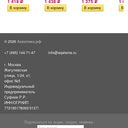
1 418
1 438
1 375
1 6
Р
Р
Р
© 2026
Акватема.рф
+7 (495) 144-71-47
info@aqatema.ru
г. Москва
Жигулевская
улица, 1/24, к1,
офис №5
Индивидуальный
предприниматель
Суфиев Р.Р.
ИНН/ОГРНИП
772195178093/31377461610054
Подписаться на акции, скидки, новинки :