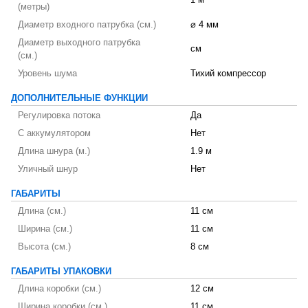
1 м
(метры)
Диаметр входного патрубка (см.)
⌀ 4 мм
Диаметр выходного патрубка
см
(см.)
Уровень шума
Тихий компрессор
ДОПОЛНИТЕЛЬНЫЕ ФУНКЦИИ
Регулировка потока
Да
С аккумулятором
Нет
Длина шнура (м.)
1.9 м
Уличный шнур
Нет
ГАБАРИТЫ
Длина (см.)
11 см
Ширина (см.)
11 см
Высота (см.)
8 см
ГАБАРИТЫ УПАКОВКИ
Длина коробки (см.)
12 см
Ширина коробки (см.)
11 см