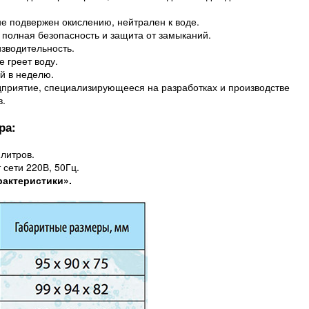
не подвержен окислению, нейтрален к воде.
полная безопасность и защита от замыканий.
зводительность.
 греет воду.
ей в неделю.
дприятие, специализирующееся на разработках и производстве
в.
ра:
 литров.
 сети 220В, 50Гц.
рактеристики».