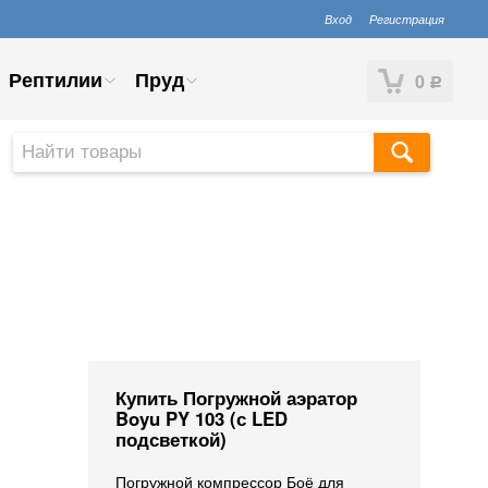
Вход
Регистрация
Рептилии
Пруд
0
Р
Купить Погружной аэратор
Boyu PY 103 (с LED
подсветкой)
Погружной компрессор Боё для