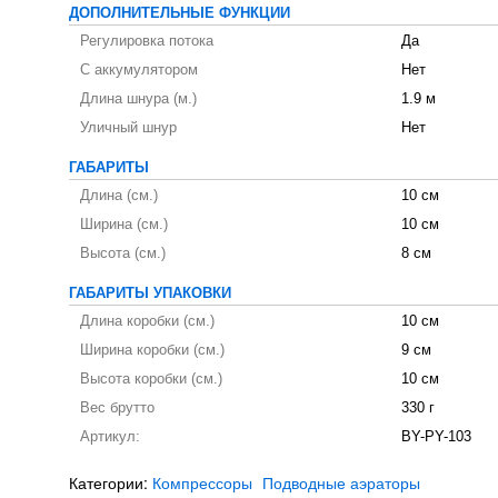
ДОПОЛНИТЕЛЬНЫЕ ФУНКЦИИ
Регулировка потока
Да
С аккумулятором
Нет
Длина шнура (м.)
1.9 м
Уличный шнур
Нет
ГАБАРИТЫ
Длина (см.)
10 см
Ширина (см.)
10 см
Высота (см.)
8 см
ГАБАРИТЫ УПАКОВКИ
Длина коробки (см.)
10 см
Ширина коробки (см.)
9 см
Высота коробки (см.)
10 см
Вес брутто
330 г
Артикул:
BY-PY-103
Категории:
Компрессоры
Подводные аэраторы