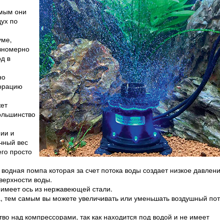
амым они
ух по
уме,
вномерно
д в
но
корацию
жет
ольшинство
нии и
очный вес
его просто
 водная помпа которая за счет потока воды создает низкое давлени
верхности воды.
 имеет ось из нержавеющей стали.
а, тем самым вы можете увеличивать или уменьшать воздушный пот
о над компрессорами, так как находится под водой и не имеет