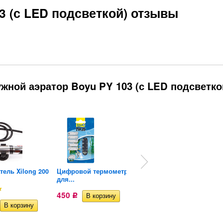
3 (с LED подсветкой) отзывы
жной аэратор Boyu PY 103 (с LED подсветко
тель Xilong 200
Цифровой термометр
Грунт для аквариума...
для...
262,65
Р
450
Р