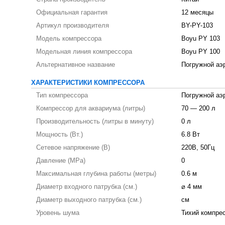
Официальная гарантия
12 месяцы
Артикул производителя
BY-PY-103
Модель компрессора
Boyu PY 103
Модельная линия компрессора
Boyu PY 100
Альтернативное название
Погружной аэ
ХАРАКТЕРИСТИКИ КОМПРЕССОРА
Тип компрессора
Погружной аэ
Компрессор для аквариума (литры)
70 — 200 л
Производительность (литры в минуту)
0 л
Мощность (Вт.)
6.8 Вт
Сетевое напряжение (В)
220В, 50Гц
Давление (MPa)
0
Максимальная глубина работы (метры)
0.6 м
Диаметр входного патрубка (см.)
⌀ 4 мм
Диаметр выходного патрубка (см.)
см
Уровень шума
Тихий компре