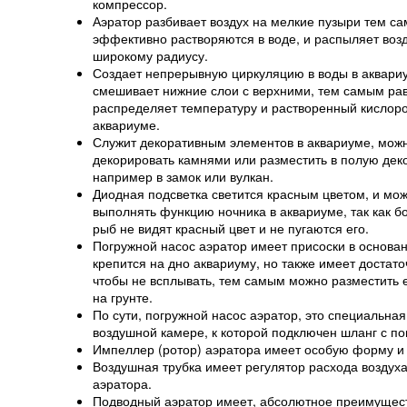
компрессор.
Аэратор разбивает воздух на мелкие пузыри тем с
эффективно растворяются в воде, и распыляет возд
широкому радиусу.
Создает непрерывную циркуляцию в воды в аквари
смешивает нижние слои с верхними, тем самым ра
распределяет температуру и растворенный кислоро
аквариуме.
Служит декоративным элементов в аквариуме, мож
декорировать камнями или разместить в полую де
например в замок или вулкан.
Диодная подсветка светится красным цветом, и мо
выполнять функцию ночника в аквариуме, так как б
рыб не видят красный цвет и не пугаются его.
Погружной насос аэратор имеет присоски в основа
крепится на дно аквариуму, но также имеет достат
чтобы не всплывать, тем самым можно разместить 
на грунте.
По сути, погружной насос аэратор, это специальная
воздушной камере, к которой подключен шланг с по
Импеллер (ротор) аэратора имеет особую форму и
Воздушная трубка имеет регулятор расхода воздух
аэратора.
Подводный аэратор имеет, абсолютное преимуществ