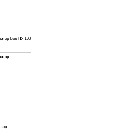
ратор Боё ПУ 103
ратор
ссор