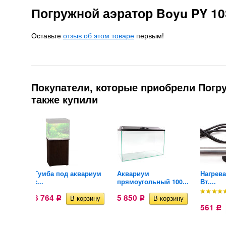
Погружной аэратор Boyu PY 10
Оставьте
отзыв об этом товаре
первым!
Покупатели, которые приобрели Погру
также купили
иума
Тумба под аквариум
Аквариум
Нагрева
с...
прямоугольный 100...
Вт....
6 764
5 850
Р
Р
561
Р