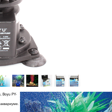
, Boyu PY-
 аквариуме.