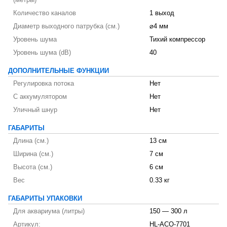
(метры)
Количество каналов
1 выход
Диаметр выходного патрубка (см.)
⌀4 мм
Уровень шума
Тихий компрессор
Уровень шума (dB)
40
ДОПОЛНИТЕЛЬНЫЕ ФУНКЦИИ
Регулировка потока
Нет
С аккумулятором
Нет
Уличный шнур
Нет
ГАБАРИТЫ
Длина (см.)
13 см
Ширина (см.)
7 см
Высота (см.)
6 см
Вес
0.33 кг
ГАБАРИТЫ УПАКОВКИ
Для аквариума (литры)
150 — 300 л
Артикул:
HL-ACO-7701