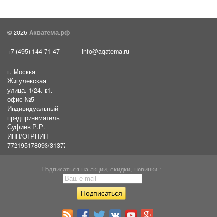
© 2026
Акватема.рф
+7 (495) 144-71-47
info@aqatema.ru
г. Москва
Жигулевская
улица, 1/24, к1,
офис №5
Индивидуальный
предприниматель
Суфиев Р.Р.
ИНН/ОГРНИП
772195178093/31377461610054
Подписаться на акции, скидки, новинки :