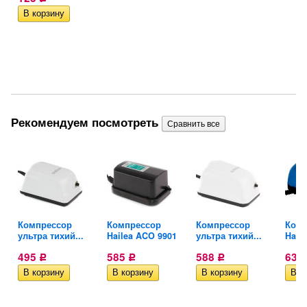
Рекомендуем посмотреть
yu
Компрессор
Компрессор
Компрессор
Комп
ультра тихий...
Hailea ACO 9901
ультра тихий...
Hail
495
585
588
631
Р
Р
Р