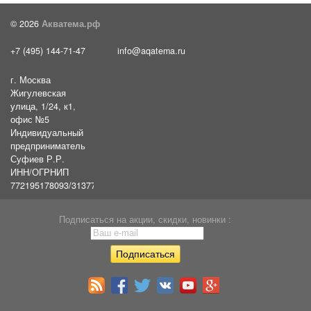
© 2026
Акватема.рф
+7 (495) 144-71-47
info@aqatema.ru
г. Москва
Жигулевская
улица, 1/24, к1,
офис №5
Индивидуальный
предприниматель
Суфиев Р.Р.
ИНН/ОГРНИП
772195178093/31377461610054
Подписаться на акции, скидки, новинки :