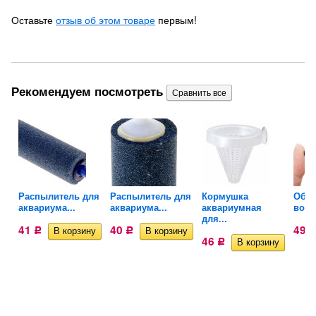
Оставьте
отзыв об этом товаре
первым!
Рекомендуем посмотреть
ля
Распылитель для
Распылитель для
Кормушка
Обра
аквариума...
аквариума...
аквариумная
возд
для...
41
40
49
Р
Р
46
Р