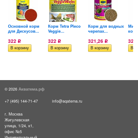
в,
Основной корм
Корм Tetra Pleco
Корм для водных
Мин
для Дискусов...
Veggie...
черепах...
корм
322
322
321,26
323
Р
Р
Р
© 2026
Акватема.рф
+7 (495) 144-71-47
info@aqatema.ru
г. Москва
Жигулевская
улица, 1/24, к1,
офис №5
Индивидуальный