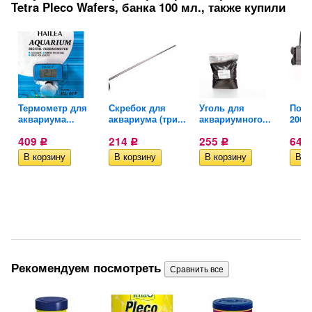
Tetra Pleco Wafers, банка 100 мл., также купили
Термометр для
Скребок для
Уголь для
Помп
аквариума...
аквариума (три...
аквариумного...
200
409
214
255
644
Р
Р
Р
Рекомендуем посмотреть