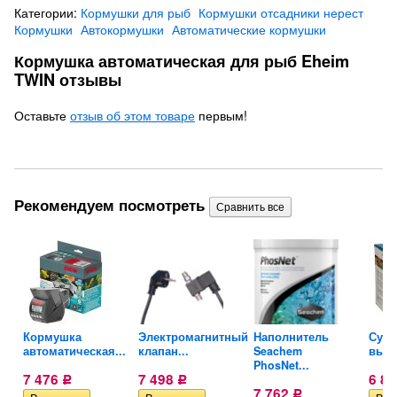
Категории:
Кормушки для рыб
Кормушки отсадники нерест
Кормушки
Автокормушки
Автоматические кормушки
Кормушка автоматическая для рыб Eheim
TWIN отзывы
Оставьте
отзыв об этом товаре
первым!
Рекомендуем посмотреть
Кормушка
Электромагнитный
Наполнитель
Субс
автоматическая...
клапан...
Seachem
высо
PhosNet...
7 476
7 498
6 8
Р
Р
7 762
Р