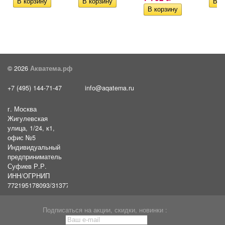
© 2026
Акватема.рф
+7 (495) 144-71-47
info@aqatema.ru
г. Москва
Жигулевская
улица, 1/24, к1,
офис №5
Индивидуальный
предприниматель
Суфиев Р.Р.
ИНН/ОГРНИП
772195178093/31377461610054
Подписаться на акции, скидки, новинки :