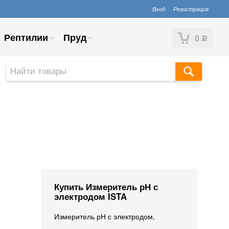
Вход
Регистрация
Рептилии
Пруд
0
Р
Купить Измеритель рН с
электродом ISTA
Измеритель рН с электродом.