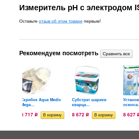
Измеритель рН с электродом 
Оставьте
отзыв об этом товаре
первым!
Рекомендуем посмотреть
ennerle
Скребок Aqua Medic
Субстрат шарики
Установ
Mega...
кварца...
осмоса.
8 717
8 672
8 627
Р
Р