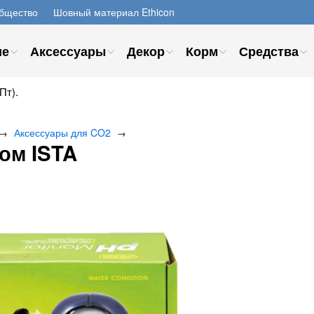
бщество
Шовный материал Ethicon
ие
Аксессуары
Декор
Корм
Средства
Пт).
Аксессуары для CO2
→
→
ом ISTA