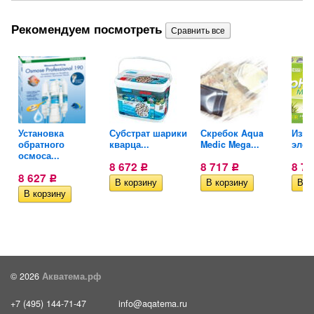
Рекомендуем посмотреть
..
Установка
Субстрат шарики
Скребок Aqua
Изме
обратного
кварца...
Medic Mega...
элек
осмоса...
8 672
8 717
8 7
Р
Р
8 627
Р
© 2026
Акватема.рф
+7 (495) 144-71-47
info@aqatema.ru