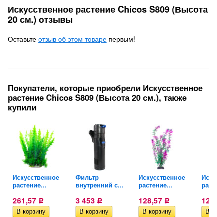
Искусственное растение Chicos S809 (Высота
20 см.) отзывы
Оставьте
отзыв об этом товаре
первым!
Покупатели, которые приобрели Искусственное
растение Chicos S809 (Высота 20 см.), также
купили
Искусственное
Фильтр
Искусственное
Иску
растение...
внутренний с...
растение...
расте
261,57
3 453
128,57
128
Р
Р
Р