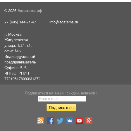
© 2026
Акватема.рф
+7 (495) 144-71-47
info@aqatema.ru
г. Москва
Жигулевская
улица, 1/24, к1,
офис №5
Индивидуальный
предприниматель
Суфиев Р.Р.
ИНН/ОГРНИП
772195178093/31377461610054
Подписаться на акции, скидки, новинки :