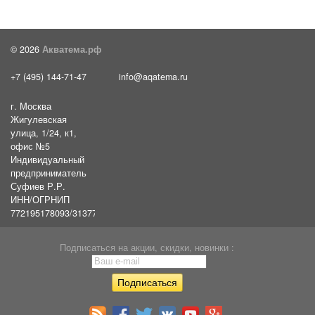
© 2026
Акватема.рф
+7 (495) 144-71-47
info@aqatema.ru
г. Москва
Жигулевская
улица, 1/24, к1,
офис №5
Индивидуальный
предприниматель
Суфиев Р.Р.
ИНН/ОГРНИП
772195178093/31377461610054
Подписаться на акции, скидки, новинки :