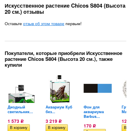
Искусственное растение Chicos S804 (Высота
20 см.) отзывы
Оставьте
отзыв об этом товаре
первым!
Покупатели, которые приобрели Искусственное
растение Chicos S804 (Высота 20 см.), также
купили
Диодный
Аквариум Куб
Фон для
Грун
..
светильник...
без...
аквариума
Мари
Barbus...
1 573
3 219
122
Р
Р
170
Р