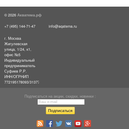
© 2026
Акватема.рф
+7 (495) 144-71-47
info@aqatema.ru
г. Москва
Жигулевская
улица, 1/24, к1,
офис №5
Индивидуальный
предприниматель
Суфиев Р.Р.
ИНН/ОГРНИП
772195178093/31377461610054
Подписаться на акции, скидки, новинки :