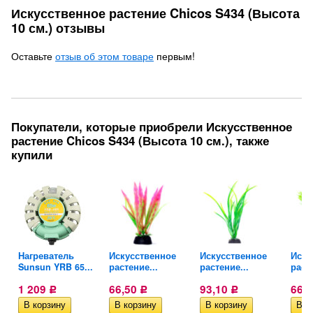
Искусственное растение Chicos S434 (Высота
10 см.) отзывы
Оставьте
отзыв об этом товаре
первым!
Покупатели, которые приобрели Искусственное
растение Chicos S434 (Высота 10 см.), также
купили
Нагреватель
Искусственное
Искусственное
Иску
Sunsun YRB 65...
растение...
растение...
расте
1 209
66,50
93,10
66,
Р
Р
Р