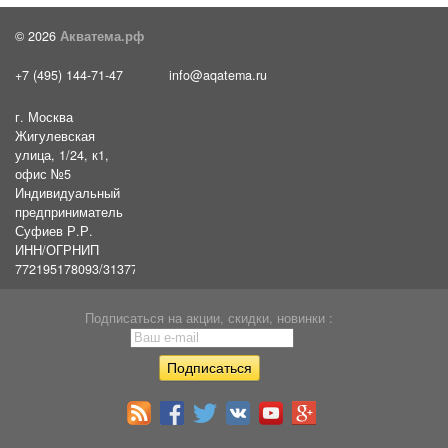
© 2026
Акватема.рф
+7 (495) 144-71-47
info@aqatema.ru
г. Москва
Жигулевская
улица, 1/24, к1,
офис №5
Индивидуальный
предприниматель
Суфиев Р.Р.
ИНН/ОГРНИП
772195178093/31377461610054
Подписаться на акции, скидки, новинки :