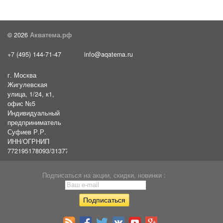
© 2026
Акватема.рф
+7 (495) 144-71-47
info@aqatema.ru
г. Москва
Жигулевская
улица, 1/24, к1,
офис №5
Индивидуальный
предприниматель
Суфиев Р.Р.
ИНН/ОГРНИП
772195178093/31377461610054
Подписаться на акции, скидки, новинки :