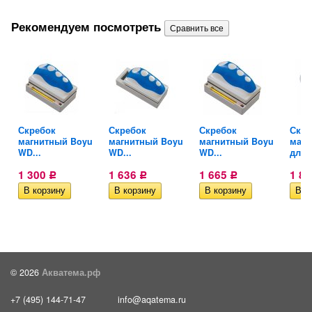
Рекомендуем посмотреть
Скребок
Скребок
Скребок
Скре
магнитный Boyu
магнитный Boyu
магнитный Boyu
магн
WD...
WD...
WD...
для..
1 300
1 636
1 665
1 8
Р
Р
Р
© 2026
Акватема.рф
+7 (495) 144-71-47
info@aqatema.ru