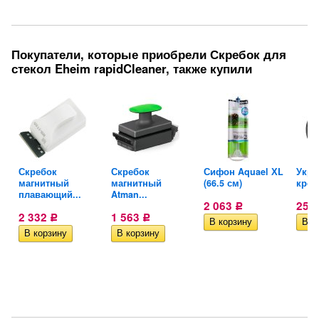
Покупатели, которые приобрели Скребок для
стекол Eheim rapidCleaner, также купили
Скребок
Скребок
Сифон Aquael ХL
Укры
ь...
магнитный
магнитный
(66.5 см)
креве
плавающий...
Atman...
2 063
256
Р
2 332
1 563
Р
Р