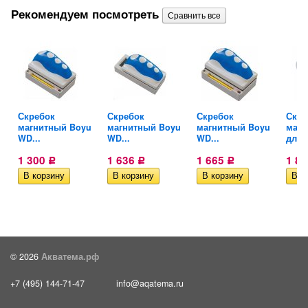
Рекомендуем посмотреть
Скребок
Скребок
Скребок
Скре
..
магнитный Boyu
магнитный Boyu
магнитный Boyu
магн
WD...
WD...
WD...
для..
1 300
1 636
1 665
1 8
Р
Р
Р
© 2026
Акватема.рф
+7 (495) 144-71-47
info@aqatema.ru