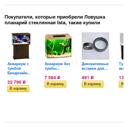
Покупатели, которые приобрели Ловушка
планарий стеклянная Ista, также купили
Аквариум с
Аквариум без
Декоративные
Тумб
тумбой
тумбы...
вставки для...
аква
Биодизайн...
7 584
491
13 
Р
Р
32 790
Р