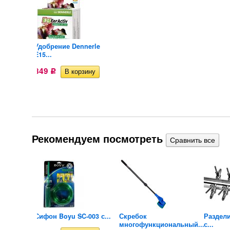
Удобрение Dennerle
E15...
849
Р
Рекомендуем посмотреть
Удобрение Dennerle
E15...
849
Р
вариума
Сифон Boyu SC-003 с...
Скребок
Раздели
многофункциональный...
с...