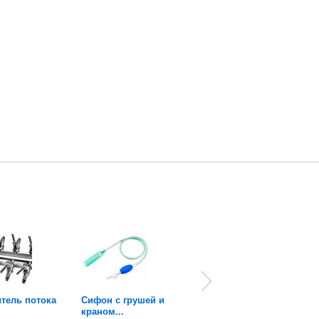
тель потока
Сифон с грушей и
Фильтровальные
краном...
салфетки с...