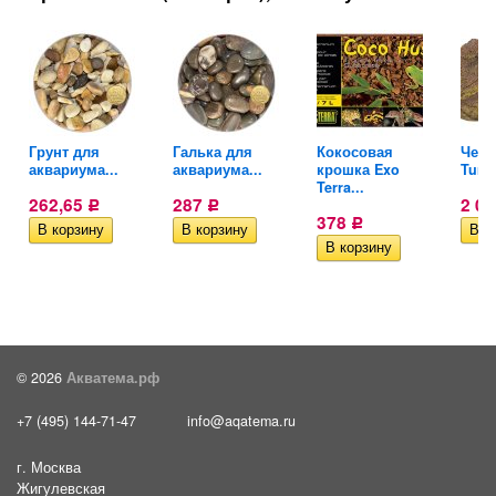
Грунт для
Галька для
Кокосовая
Чере
аквариума...
аквариума...
крошка Exo
Turtl
Terra...
262,65
287
2 0
Р
Р
378
Р
© 2026
Акватема.рф
+7 (495) 144-71-47
info@aqatema.ru
г. Москва
Жигулевская