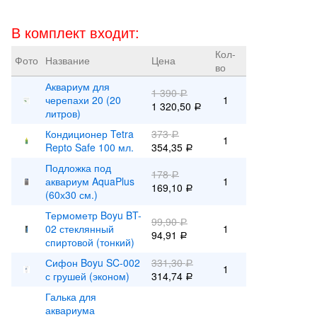
В комплект входит:
Кол-
Фото
Название
Цена
во
Аквариум для
1 390
Р
черепахи 20 (20
1
1 320,50
Р
литров)
Кондиционер Tetra
373
Р
1
Repto Safe 100 мл.
354,35
Р
Подложка под
178
Р
аквариум AquaPlus
1
169,10
Р
(60х30 см.)
Термометр Boyu BT-
99,90
Р
02 стеклянный
1
94,91
Р
спиртовой (тонкий)
Сифон Boyu SC-002
331,30
Р
1
с грушей (эконом)
314,74
Р
Галька для
аквариума