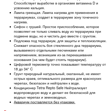
Способствует выработке в организме витамина D и
усвоению кальция.
Лампа греющая. Лампа нагрева для применения в
террариумах, создает в террариуме зону точечного
нагрева.
Сифон с грушей. Простое приспособление, которое
позволяет не только сливать воду из террариума при
подмене воды, но и чистить дно вместе с грунтом.
Подложка под террариум, для защиты и теплоизоляции.
Снижает опасность боя стеклянного дна террариума,
вызываемого отдельными песчинками или
напряжением, возникшим из-за перекашивания
основания (на чем будет стоять террариум).
Цифровой термометр точно показывает температуру от
18 до 34° C
Грунт природный натуральный, окатанный, не имеет
острых краев, оптимального размера для красноухих
черепах, безопасен и нейтрален к воде.
Кондиционер Tetra Repto Safe Нейтрализует
водопроводную воду и делает ее безопасной для
водных черепах и земноводных.
Аквариум поставляется без упаковки.