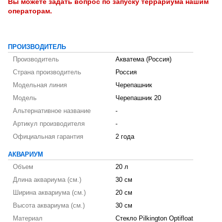
Вы можете задать вопрос по запуску
террариума
нашим
операторам.
ПРОИЗВОДИТЕЛЬ
Производитель
Акватема (Россия)
Страна производитель
Россия
Модельная линия
Черепашник
Модель
Черепашник 20
Альтернативное название
-
Артикул производителя
-
Официальная гарантия
2 года
АКВАРИУМ
Объем
20 л
Длина аквариума (см.)
30 см
Ширина аквариума (см.)
20 см
Высота аквариума (см.)
30 см
Материал
Стекло Pilkington Optifloat