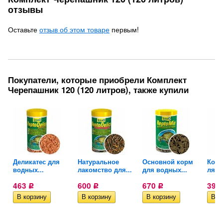
отзывы
Оставьте
отзыв об этом товаре
первым!
Покупатели, которые приобрели Комплект
Черепашник 120 (120 литров), также купили
Деликатес для
Натуральное
Основной корм
Корм
водных...
лакомство для...
для водных...
лягу
463
600
670
392
Р
Р
Р