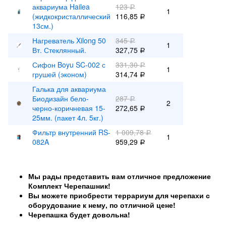
аквариума Hailea
123
Р
1
(жидкокристаллический
116,85
Р
13см.)
Нагреватель Xilong 50
345
Р
1
Вт. Стеклянный.
327,75
Р
Сифон Boyu SC-002 с
331,30
Р
1
грушей (эконом)
314,74
Р
Галька для аквариума
Биодизайн бело-
287
Р
2
черно-коричневая 15-
272,65
Р
25мм. (пакет 4л. 5кг.)
Фильтр внутренний RS-
1 009,78
Р
1
082A
959,29
Р
Мы рады представить вам отличное предложение
Комплект Черепашник!
Вы можете приобрести террариум для черепахи с
оборудование к нему, по отличной цене!
Черепашка будет довольна!