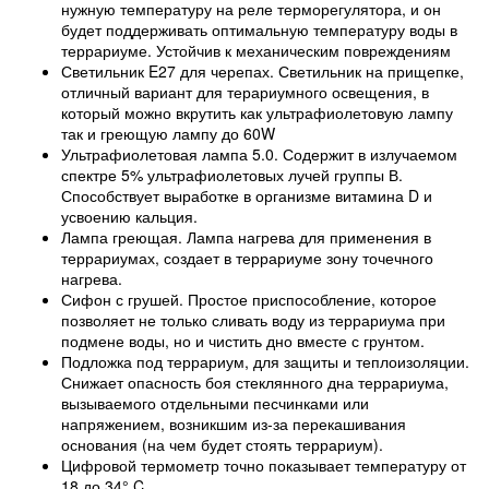
нужную температуру на реле терморегулятора, и он
будет поддерживать оптимальную температуру воды в
террариуме. Устойчив к механическим повреждениям
Светильник E27 для черепах. Светильник на прищепке,
отличный вариант для терариумного освещения, в
который можно вкрутить как ультрафиолетовую лампу
так и греющую лампу до 60W
Ультрафиолетовая лампа 5.0. Содержит в излучаемом
спектре 5% ультрафиолетовых лучей группы В.
Способствует выработке в организме витамина D и
усвоению кальция.
Лампа греющая. Лампа нагрева для применения в
террариумах, создает в террариуме зону точечного
нагрева.
Сифон с грушей. Простое приспособление, которое
позволяет не только сливать воду из террариума при
подмене воды, но и чистить дно вместе с грунтом.
Подложка под террариум, для защиты и теплоизоляции.
Снижает опасность боя стеклянного дна террариума,
вызываемого отдельными песчинками или
напряжением, возникшим из-за перекашивания
основания (на чем будет стоять террариум).
Цифровой термометр точно показывает температуру от
18 до 34° C