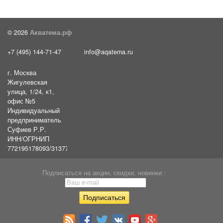
© 2026
Акватема.рф
+7 (495) 144-71-47
info@aqatema.ru
г. Москва
Жигулевская
улица, 1/24, к1,
офис №5
Индивидуальный
предприниматель
Суфиев Р.Р.
ИНН/ОГРНИП
772195178093/31377461610054
Подписаться на акции, скидки, новинки :