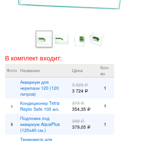
В комплект входит:
Кол-
Фото
Название
Цена
во
Аквариум для
3 920
Р
черепахи 120 (120
1
3 724
Р
литров)
Кондиционер Tetra
373
Р
1
Repto Safe 100 мл.
354,35
Р
Подложка под
399
Р
аквариум AquaPlus
1
379,05
Р
(120х40 см.)
Термометр для