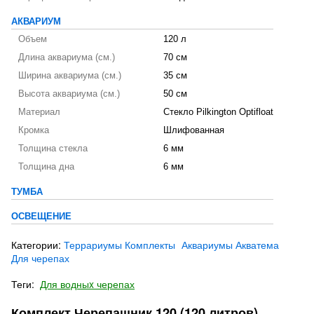
АКВАРИУМ
Объем
120 л
Длина аквариума (см.)
70 см
Ширина аквариума (см.)
35 см
Высота аквариума (см.)
50 см
Материал
Стекло Pilkington Optifloat
Кромка
Шлифованная
Толщина стекла
6 мм
Толщина дна
6 мм
ТУМБА
ОСВЕЩЕНИЕ
Категории:
Террариумы Комплекты
Аквариумы Акватема
Для черепах
Теги:
Для водныx черепах
Комплект Черепашник 120 (120 литров)