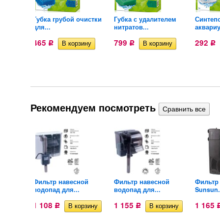
Губка грубой очистки
Губка с удалителем
Синтеп
для...
нитратов...
аквариу
465
799
292
Р
Р
Р
Рекомендуем посмотреть
нний
Фильтр навесной
Фильтр навесной
Фильтр
водопад для...
водопад для...
Sunsun.
1 108
1 155
1 165
Р
Р