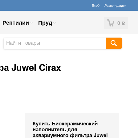
Вход
Регистрация
Рептилии
Пруд
0
Р
а Juwel Cirax
Купить Биокерамический
наполнитель для
аквариумного фильтра Juwel