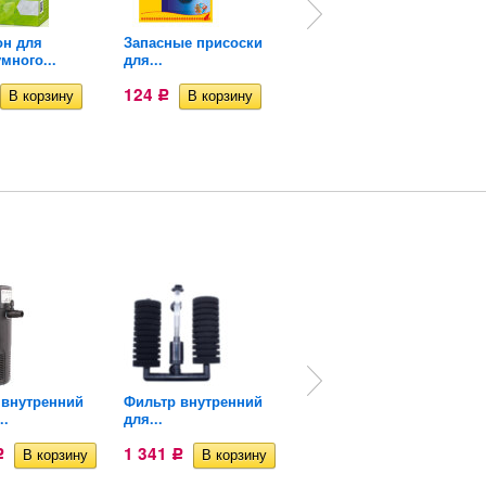
он для
Запасные присоски
Фольга для
много...
для...
отражателей...
124
645
Р
Р
 внутренний
Фильтр внутренний
Фильтр внутренний
..
для...
Hailea...
1 341
Р
Р
1 367
Р