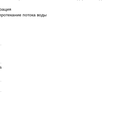
трация
протекание потока воды
а