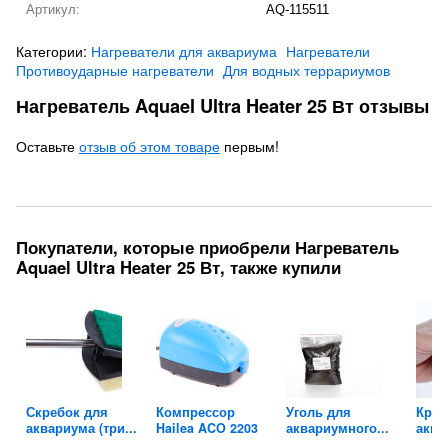
Артикул:
AQ-115511
Категории:
Нагреватели для аквариума
Нагреватели
Противоударные нагреватели
Для водных террариумов
Нагреватель Aquael Ultra Heater 25 Вт отзывы
Оставьте
отзыв об этом товаре
первым!
Покупатели, которые приобрели Нагреватель
Aquael Ultra Heater 25 Вт, также купили
ля
Скребок для
Компрессор
Уголь для
Кран
аквариума (три...
Hailea ACO 2203
аквариумного...
аква