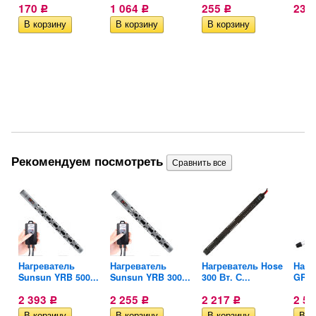
170
1 064
255
23
Р
Р
Р
Рекомендуем посмотреть
yu
Нагреватель
Нагреватель
Нагреватель Hose
Нагр
Sunsun YRB 500...
Sunsun YRB 300...
300 Вт. С...
GR 10
2 393
2 255
2 217
2 5
Р
Р
Р