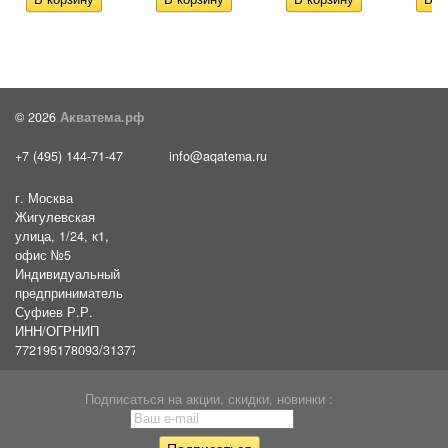
© 2026
Акватема.рф
+7 (495) 144-71-47
info@aqatema.ru
г. Москва
Жигулевская
улица, 1/24, к1,
офис №5
Индивидуальный
предприниматель
Суфиев Р.Р.
ИНН/ОГРНИП
772195178093/31377461610054
Подписаться на акции, скидки, новинки :