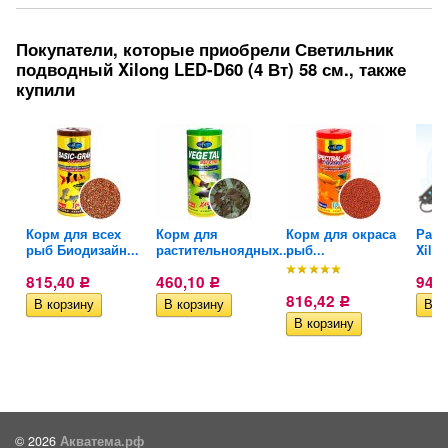
Покупатели, которые приобрели Светильник
подводный Xilong LED-D60 (4 Вт) 58 см., также
купили
Корм для всех
Корм для
Корм для окраса
Расп
рыб Биодизайн...
растительноядных...
рыб...
Xilon
815,40
460,10
940
Р
Р
816,42
Р
© 2026
Акватема.рф