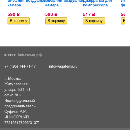
Внешняя воздушная
Внешняя воздушная
Диафрагма для
Импе
камера...
камера...
компрессора...
филь
590
590
517
561
Р
Р
Р
© 2026
Акватема.рф
+7 (495) 144-71-47
info@aqatema.ru
г. Москва
Жигулевская
улица, 1/24, к1,
офис №5
Индивидуальный
предприниматель
Суфиев Р.Р.
ИНН/ОГРНИП
772195178093/31377461610054