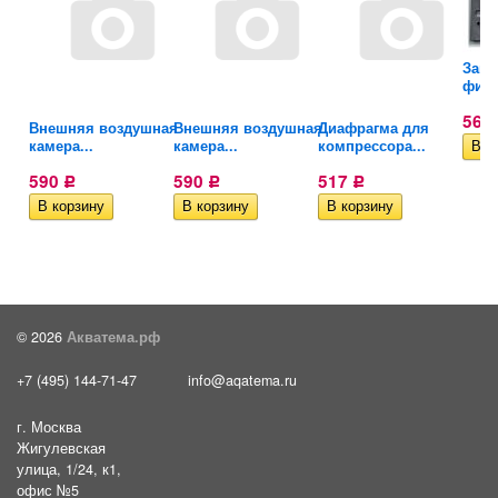
Заще
е
филь
561
Внешняя воздушная
Внешняя воздушная
Диафрагма для
камера...
камера...
компрессора...
590
590
517
Р
Р
Р
© 2026
Акватема.рф
+7 (495) 144-71-47
info@aqatema.ru
г. Москва
Жигулевская
улица, 1/24, к1,
офис №5