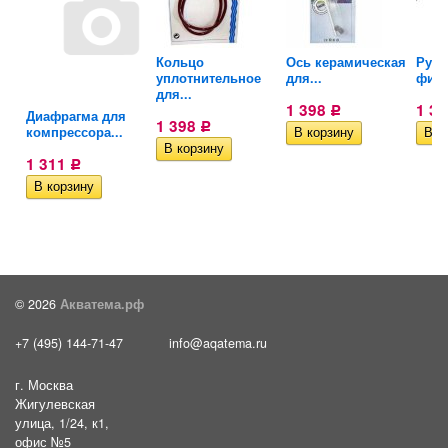
Кольцо
Ось керамическая
Ручк
е
уплотнительное
для...
филь
для...
1 398
1 3
Р
Диафрагма для
1 398
Р
компрессора...
1 311
Р
© 2026
Акватема.рф
+7 (495) 144-71-47
info@aqatema.ru
г. Москва
Жигулевская
улица, 1/24, к1,
офис №5