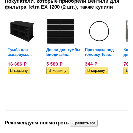
Покупатели, которые приобрели Вентили для
фильтра Tetra ЕХ 1200 (2 шт.), также купили
Тумба для
Двери для тумбы
Прокладка под
Комп
аквариума...
Биодизайн...
головку Tetra...
для 
16 386
5 580
344
763
Р
Р
Р
Рекомендуем посмотреть