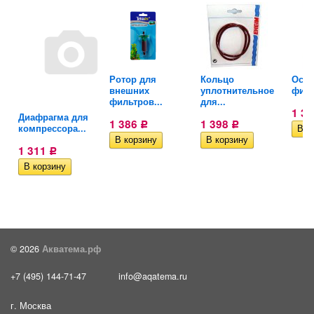
Ротор для
Кольцо
Ось 
е
внешних
уплотнительное
филь
фильтров...
для...
1 3
Диафрагма для
1 386
1 398
Р
Р
компрессора...
1 311
Р
© 2026
Акватема.рф
+7 (495) 144-71-47
info@aqatema.ru
г. Москва