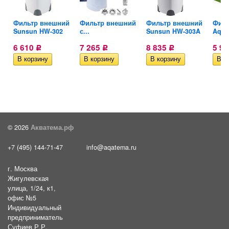
й
Фильтр внешний
Фильтр внешний
Фильтр внешний
Филь
Sunsun HW-302
с...
Sunsun HW-303A
Aquae
6 610
7 265
8 835
5 9
Р
Р
Р
© 2026
Акватема.рф
+7 (495) 144-71-47
info@aqatema.ru
г. Москва
Жигулевская
улица, 1/24, к1,
офис №5
Индивидуальный
предприниматель
Суфиев Р.Р.