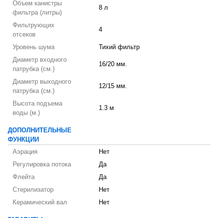
Объем канистры
8 л
фильтра (литры)
Фильтрующих
4
отсеков
Уровень шума
Тихий фильтр
Диаметр входного
16/20 мм.
патрубка (см.)
Диаметр выходного
12/15 мм.
патрубка (см.)
Высота подъема
1.3 м
воды (м.)
ДОПОЛНИТЕЛЬНЫЕ
ФУНКЦИИ
Аэрация
Нет
Регулировка потока
Да
Флейта
Да
Стерилизатор
Нет
Керамический вал
Нет