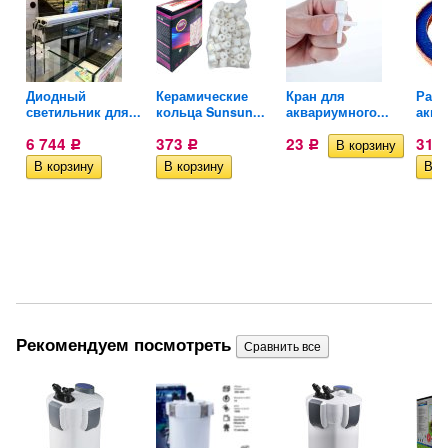
УФ
Диодный
Керамические
Кран для
Расп
светильник для...
кольца Sunsun...
аквариумного...
аква
6 744
373
23
317
Р
Р
Р
Рекомендуем посмотреть