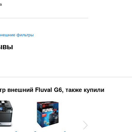
а
Внешние фильтры
зывы
р внешний Fluval G6, также купили