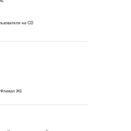
s.
ользователя на CD
 Флювал Ж6