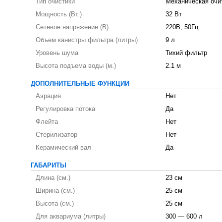
Тип очистики
Механическая очит
Мощность (Вт.)
32 Вт
Сетевое напряжение (В)
220В, 50Гц
Объем канистры фильтра (литры)
9 л
Уровень шума
Тихий фильтр
Высота подъема воды (м.)
2.1 м
ДОПОЛНИТЕЛЬНЫЕ ФУНКЦИИ
Аэрация
Нет
Регулировка потока
Да
Флейта
Нет
Стерилизатор
Нет
Керамический вал
Да
ГАБАРИТЫ
Длина (см.)
23 см
Ширина (см.)
25 см
Высота (см.)
25 см
Для аквариума (литры)
300 — 600 л