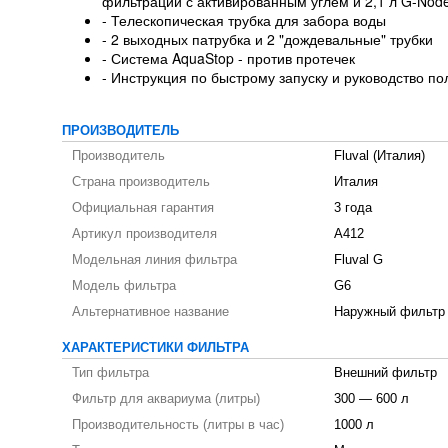
фильтрации с активированным углём и 2,1 л G-Node
- Телескопическая трубка для забора воды
- 2 выходных патрубка и 2 "дождевальные" трубки
- Система AquaStop - против протечек
- Инструкция по быстрому запуску и руководство п
ПРОИЗВОДИТЕЛЬ
Производитель
Fluval (Италия)
Страна производитель
Италия
Официальная гарантия
3 года
Артикул производителя
A412
Модельная линия фильтра
Fluval G
Модель фильтра
G6
Альтернативное название
Наружный фильтр
ХАРАКТЕРИСТИКИ ФИЛЬТРА
Тип фильтра
Внешний фильтр
Фильтр для аквариума (литры)
300 — 600 л
Производительность (литры в час)
1000 л