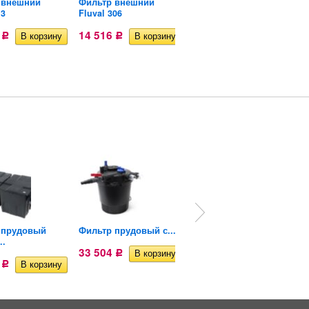
 внешний
Фильтр внешний
Фильтр навесной
G3
Fluval 306
Fluval C2
7
14 516
3 676
Р
Р
Р
 прудовый
Фильтр прудовый с...
Насос фонтаннный
..
PFN-25 000...
33 504
Р
5
32 819
Р
Р