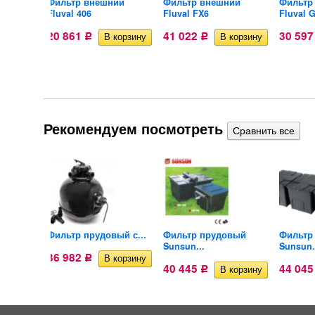
ий
Фильтр внешний
Фильтр внешний
Фильтр
Fluval 406
Fluval FX6
Fluval 
20 861
41 022
30 59
Р
Р
Рекомендуем посмотреть
ий
Фильтр прудовый с...
Фильтр прудовый
Фильтр
Sunsun...
Sunsun.
36 982
Р
40 445
44 04
Р