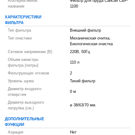
Альтернативное
Фильтр для пруда Сансан CBF-
название
1100
ХАРАКТЕРИСТИКИ
ФИЛЬТРА
Тип фильтра
Внешний фильтр
Тип очистики
Механическая очитка,
Биологическая очистка
Сетевое напряжение (В)
220В, 50Гц
Объем канистры
110 л
фильтра (литры)
Фильтрующих отсеков
2
Уровень шума
Тихий фильтр
Диаметр входного
0 м
отверстия
Диаметр выходного
⌀ 38/63/70 мм.
патрубка (см.)
ДОПОЛНИТЕЛЬНЫЕ
ФУНКЦИИ
Аэрация
Нет