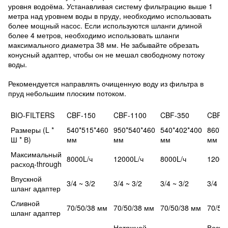
уровня водоёма. Устанавливая систему фильтрацию выше 1
метра над уровнем воды в пруду, необходимо использовать
более мощный насос. Если используются шланги длиной
более 4 метров, необходимо использовать шланги
максимального диаметра 38 мм. Не забывайте обрезать
конусный адаптер, чтобы он не мешал свободному потоку
воды.
Рекомендуется направлять очищенную воду из фильтра в
пруд небольшим плоским потоком.
BIO-FILTERS
CBF-150
CBF-1100
CBF-350
CBF-
Размеры (L *
540*515*460
950*540*460
540*402*400
860*5
Ш * В)
мм
мм
мм
мм
Максимальный
8000L/ч
12000L/ч
8000L/ч
12000
расход-through
Впускной
3/4 ~ 3/2
3/4 ~ 3/2
3/4 ~ 3/2
3/4 ~ 
шланг адаптер
Сливной
70/50/38 мм
70/50/38 мм
70/50/38 мм
70/50
шланг адаптер
Натяжной
Возмо