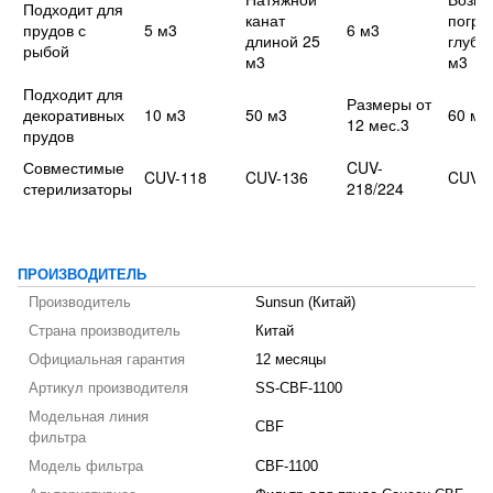
Подходит для
канат
погру
прудов с
5 м3
6 м3
длиной 25
глуби
рыбой
м3
м3
Подходит для
Размеры от
декоративных
10 м3
50 м3
60 м3
12 мес.3
прудов
Совместимые
CUV-
CUV-118
CUV-136
CUV-2
стерилизаторы
218/224
ПРОИЗВОДИТЕЛЬ
Производитель
Sunsun (Китай)
Страна производитель
Китай
Официальная гарантия
12 месяцы
Артикул производителя
SS-CBF-1100
Модельная линия
CBF
фильтра
Модель фильтра
CBF-1100