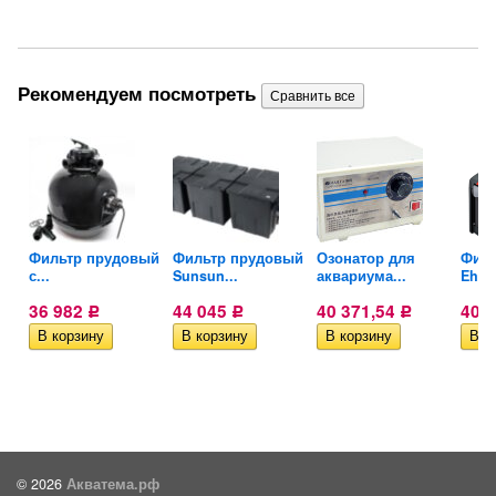
Рекомендуем посмотреть
й
Фильтр прудовый
Фильтр прудовый
Озонатор для
Филь
с...
Sunsun...
аквариума...
Eheim
36 982
44 045
40 371,54
40 
Р
Р
Р
© 2026
Акватема.рф