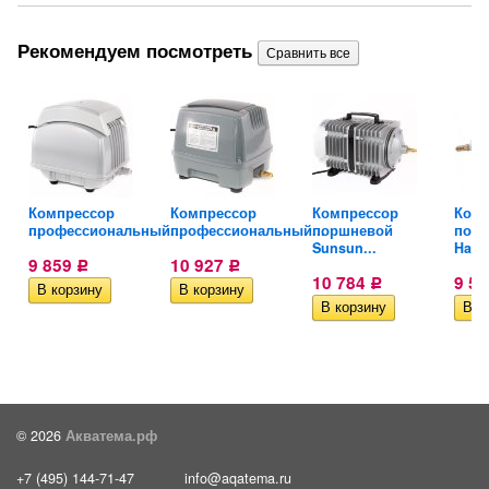
Рекомендуем посмотреть
Компрессор
Компрессор
Компрессор
Комп
ный...
профессиональный...
профессиональный...
поршневой
пор
Sunsun...
Haile
9 859
10 927
Р
Р
10 784
9 5
Р
© 2026
Акватема.рф
+7 (495) 144-71-47
info@aqatema.ru