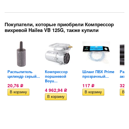
Покупатели, которые приобрели Компрессор
вихревой Hailea VB 125G, также купили
ля
Распылитель
Компрессор
Шланг ПВХ Prime
Расп
цилиндр серый...
поршневой
прозрачный...
аква
Boyu...
20,76
117
328
Р
Р
4 962,94
Р