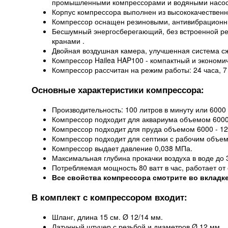
промышленными компрессорами и водяными насоса
Корпус компрессора выполнен из высококачественн
Компрессор оснащен резиновыми, антивибрационн
Бесшумный энергосберегающий, без встроенной рег
кранами .
Двойная воздушная камера, улучшенная система сж
Компрессор Hailea HAP100 - компактный и эконом
Компрессор рассчитан на режим работы: 24 часа, 7
Основные характеристики компрессора:
Производительность: 100 литров в минуту или 6000 
Компрессор подходит для аквариума объемом 6000 
Компрессор подходит для пруда объемом 6000 - 1200
Компрессор подходит для септики с рабочим объем
Компрессор выдает давление 0,038 МПа.
Максимальная глубина прокачки воздуха в воде до 3
Потребляемая мощность 80 ватт в час, работает от 
Все свойства компрессора смотрите во вкладке
В комплект с компрессором входит:
Шланг, длина 15 см. Ø 12/14 мм.
Латунный штуцер с резьбой и диаметров Ø 12 мм.