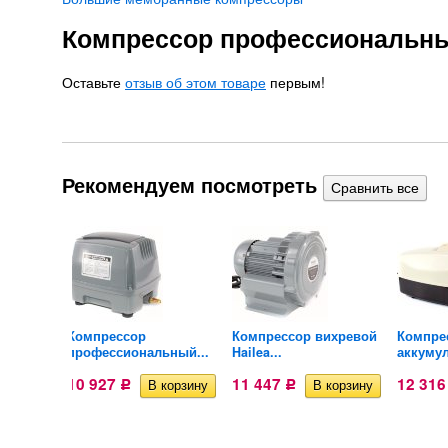
Компрессор профессиональный
Оставьте
отзыв об этом товаре
первым!
Рекомендуем посмотреть
Компрессор
Компрессор вихревой
Компре
...
профессиональный...
Hailea...
аккумул
10 927
11 447
12 31
Р
Р