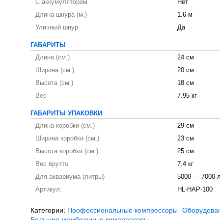
С аккумулятором
Нет
Длина шнура (м.)
1.6 м
Уличный шнур
Да
ГАБАРИТЫ
Длина (см.)
24 см
Ширина (см.)
20 см
Высота (см.)
18 см
Вес
7.95 кг
ГАБАРИТЫ УПАКОВКИ
Длина коробки (см.)
29 см
Ширина коробки (см.)
23 см
Высота коробки (см.)
25 см
Вес брутто
7.4 кг
Для аквариума (литры)
5000 — 7000 
Артикул:
HL-HAP-100
Категории:
Профессиональные компрессоры
Оборудова
Большие мембранные компрессоры