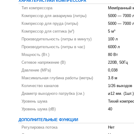
ХАРАКТЕРИСТИКИ КОМПРЕССОРА
Тип компрессора
Мембранный 
Компрессор для аквариума (литры)
5000 — 7000 
Компрессор для пруда (литры)
5000 — 7000 
Компрессор для септика (м³)
5 м³
Производительность (литры в минуту)
100 л
Производительность (литры в час)
6000 л
Мощность (Вт.)
80 Вт
Сетевое напряжение (В)
220В, 50Гц
Давление (MPa)
0,038
Максимальная глубина работы (метры)
3.8 м
Количество каналов
1/26 выходов
Диаметр выходного патрубка (см.)
⌀12 мм. (1шт.)
Уровень шума
Тихий компре
Уровень шума (dB)
40
ДОПОЛНИТЕЛЬНЫЕ ФУНКЦИИ
Регулировка потока
Нет