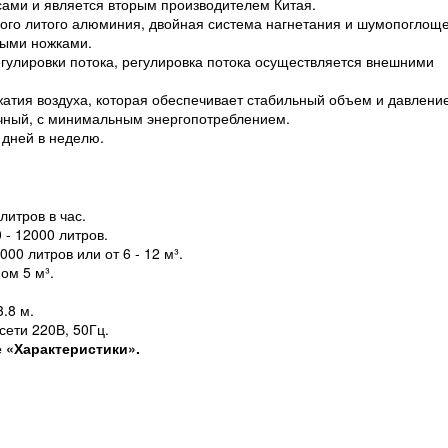
ми и является вторым производителем Китая.
ого литого алюминия, двойная система нагнетания и шумопоглощ
ыми ножками.
улировки потока, регулировка потока осуществляется внешними
атия воздуха, которая обеспечивает стабильный объем и давление
ичный, с минимальным энергопотреблением.
 дней в неделю.
литров в час.
- 12000 литров.
0 литров или от 6 - 12 м³.
ом 5 м³.
.8 м.
сети 220В, 50Гц.
 «Характеристики».