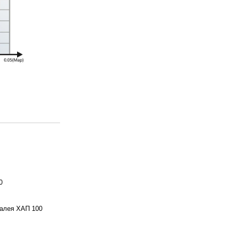
0
алея ХАП 100