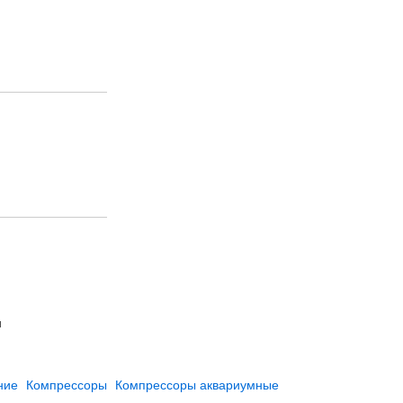
л
ние
Компрессоры
Компрессоры аквариумные