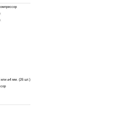
компрессор
л
л
 или ⌀4 мм. (26 шт.)
ссор