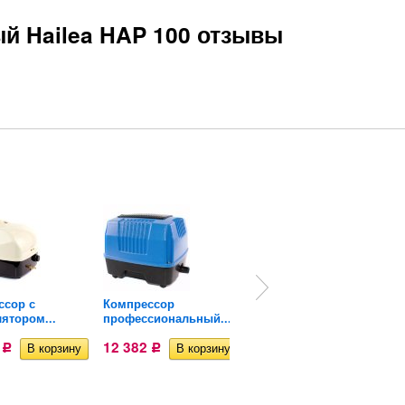
 Hailea HAP 100 отзывы
ссор с
Компрессор
Компрессор
ятором...
профессиональный...
поршневой Sunsun...
6
12 382
10 784
Р
Р
Р