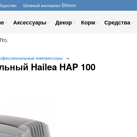
бщество
Шовный материал Ethicon
ие
Аксессуары
Декор
Корм
Средства
Пт).
офессиональные компрессоры
→
ьный Hailea HAP 100