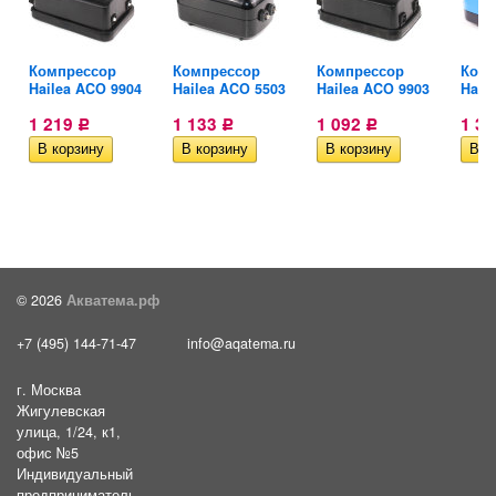
me
Компрессор
Компрессор
Компрессор
Комп
Hailea ACO 9904
Hailea ACO 5503
Hailea ACO 9903
Hail
1 219
1 133
1 092
1 3
Р
Р
Р
© 2026
Акватема.рф
+7 (495) 144-71-47
info@aqatema.ru
г. Москва
Жигулевская
улица, 1/24, к1,
офис №5
Индивидуальный
предприниматель