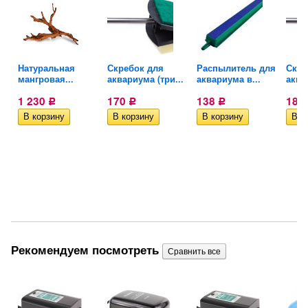
Натуральная
Скребок для
Распылитель для
Скре
мангровая...
аквариума (три...
аквариума в...
аква
1 230
170
138
181
Р
Р
Р
Рекомендуем посмотреть