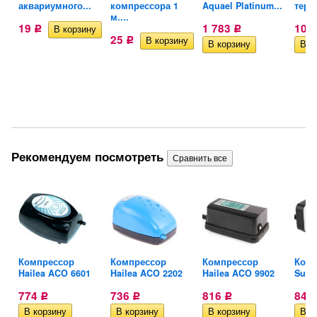
аквариумного...
компрессора 1
Aquael Platinum...
терм
м....
19
1 783
107
Р
Р
25
Р
Рекомендуем посмотреть
yu
Компрессор
Компрессор
Компрессор
Комп
Hailea ACO 6601
Hailea ACO 2202
Hailea ACO 9902
Suns
774
736
816
843
Р
Р
Р