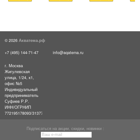
© 2026
Акватема.рф
+7 (495) 144-71-47
info@aqatema.ru
г. Москва
Жигулевская
улица, 1/24, к1,
офис №5
Индивидуальный
предприниматель
Суфиев Р.Р.
ИНН/ОГРНИП
772195178093/31377461610054
Подписаться на акции, скидки, новинки :