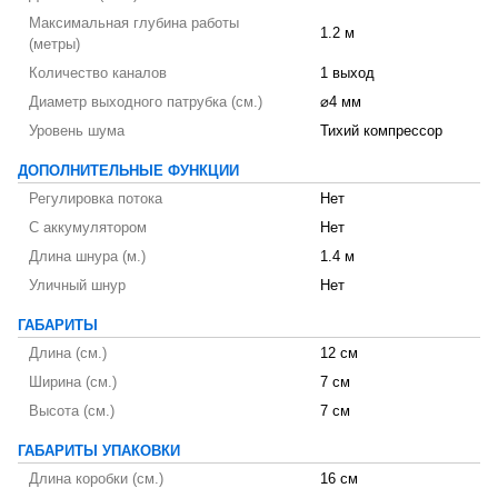
Максимальная глубина работы
1.2 м
(метры)
Количество каналов
1 выход
Диаметр выходного патрубка (см.)
⌀4 мм
Уровень шума
Тихий компрессор
ДОПОЛНИТЕЛЬНЫЕ ФУНКЦИИ
Регулировка потока
Нет
С аккумулятором
Нет
Длина шнура (м.)
1.4 м
Уличный шнур
Нет
ГАБАРИТЫ
Длина (см.)
12 см
Ширина (см.)
7 см
Высота (см.)
7 см
ГАБАРИТЫ УПАКОВКИ
Длина коробки (см.)
16 см