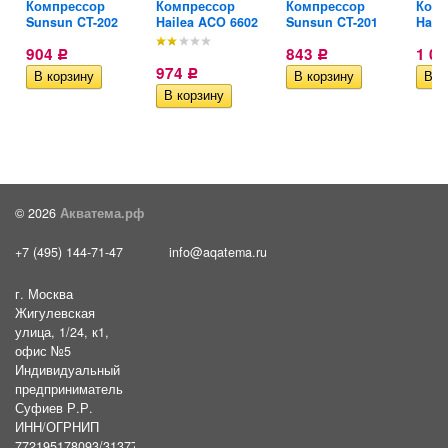
Компрессор
Компрессор
Компрессор
Комп
..
Sunsun CT-202
Hailea ACO 6602
Sunsun CT-201
Hail
904
843
1 0
Р
Р
974
Р
© 2026
Акватема.рф
+7 (495) 144-71-47
info@aqatema.ru
г. Москва
Жигулевская
улица, 1/24, к1,
офис №5
Индивидуальный
предприниматель
Суфиев Р.Р.
ИНН/ОГРНИП
772195178093/31377461610054