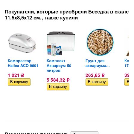
Покупатели, которые приобрели Беседка в скале
11,5x8,5x12 см., также купили
.
Компрессор
Комплект
Грунт для
Коло
Hailea ACO 9601
Аквариум 50
аквариума...
17x7
литров
1 021
262,65
391
Р
Р
5 584,32
Р
Рекомендуем посмотреть