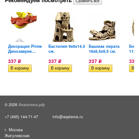
Декорация Prime
Бастилия 9x6x14,5
Башмак пирата
Бочк
Динозаврик...
см.
16x6,5x9,5 см.
11x1
337
337
337
337
Р
Р
Р
© 2026
Акватема.рф
+7 (495) 144-71-47
info@aqatema.ru
г. Москва
Жигулевская