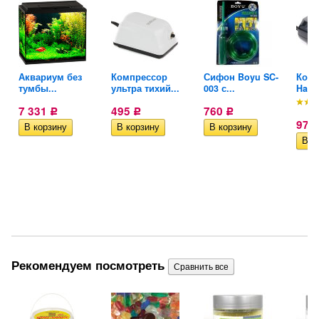
5
Аквариум без
Компрессор
Сифон Boyu SC-
Комп
тумбы...
ультра тихий...
003 с...
Hail
7 331
495
760
Р
Р
Р
974
Рекомендуем посмотреть