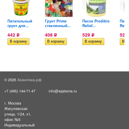
Питательный
Грунт Prime
Песок Prodibio
Песо
грунт для...
стеклянный...
Relief...
Relief
442
408
529
529
Р
Р
Р
© 2026
Акватема.рф
+7 (495) 144-71-47
info@aqatema.ru
г. Москва
Жигулевская
улица, 1/24, к1,
офис №5
Индивидуальный