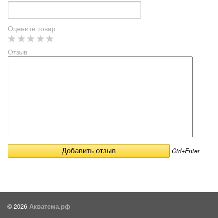
Оцените товар
Отзыв
Ctrl+Enter
© 2026
Акватема.рф