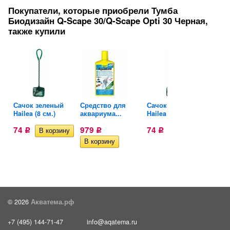
Покупатели, которые приобрели Тумба
Биодизайн Q-Scape 30/Q-Scape Opti 30 Черная,
также купили
Сачок зеленый
Средство для
Сачок зеленый
Сред
Hailea (8 см.)
аквариума...
Hailea (8 см.)
аква
74
979
74
979
Р
Р
Р
© 2026
Акватема.рф
+7 (495) 144-71-47
info@aqatema.ru