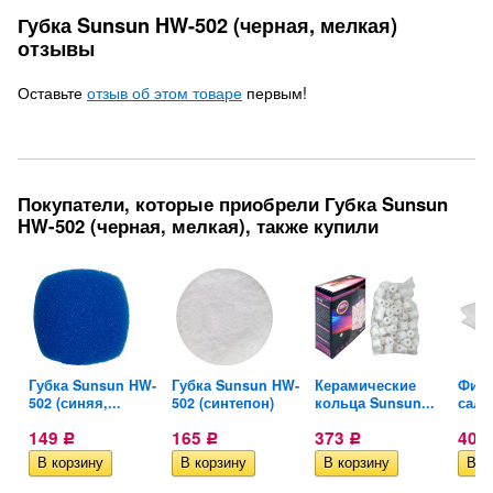
Губка Sunsun HW-502 (черная, мелкая)
отзывы
Оставьте
отзыв об этом товаре
первым!
Покупатели, которые приобрели Губка Sunsun
HW-502 (черная, мелкая), также купили
W-
Губка Sunsun HW-
Губка Sunsun HW-
Керамические
Фил
502 (синяя,...
502 (синтепон)
кольца Sunsun...
салф
149
165
373
407
Р
Р
Р