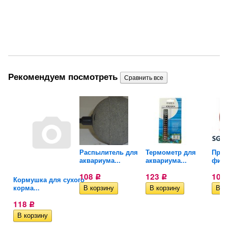
Рекомендуем посмотреть
ра
Распылитель для
Термометр для
Прок
аквариума...
аквариума...
филь
108
123
105
Р
Р
Кормушка для сухого
корма...
118
Р