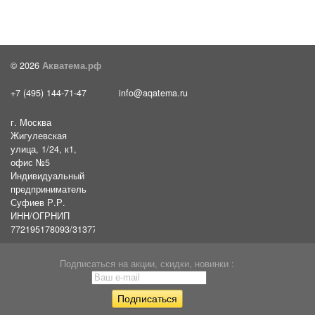
© 2026
Акватема.рф
+7 (495) 144-71-47
info@aqatema.ru
г. Москва
Жигулевская
улица, 1/24, к1,
офис №5
Индивидуальный
предприниматель
Суфиев Р.Р.
ИНН/ОГРНИП
772195178093/31377461610054
Подписаться на акции, скидки, новинки :